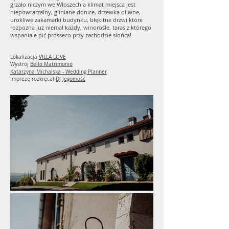
grzało niczym we Włoszech a klimat miejsca jest
niepowtarzalny, gliniane donice, drzewka oliwne,
urokliwe zakamarki budynku, błękitne drzwi które
rozpozna już niemal każdy, winorośle, taras z którego
wspaniale pić prosseco przy zachodzie słońca!
Lokalizacja
VILLA LOVE
Wystrój
Bello Matrimonio
Katarzyna Michalska - Wedding Planner
Imprezę rozkręcał
DJ Jegomość