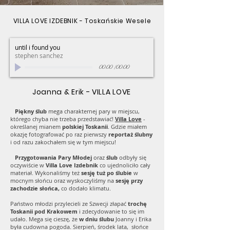
VILLA LOVE IZDEBNIK - Toskańskie Wesele
until i found you
stephen sanchez
00:00
/
00:00
Joanna & Erik - VILLA LOVE
Piękny ślub
mega charakternej pary w miejscu,
którego chyba nie trzeba przedstawiać!
Villa Love
-
określanej mianem
polskiej Toskanii
. Gdzie miałem
okazję fotografować po raz pierwszy
reportaż ślubny
i od razu zakochałem się w tym miejscu!
Przygotowania Pary Młodej
oraz
ślub
odbyły się
oczywiście w
Villa Love Izdebnik
co ujednoliciło cały
materiał. Wykonaliśmy też
sesję tuż po ślubie
w
mocnym słońcu oraz wyskoczyliśmy na
sesję przy
zachodzie słońca,
co dodało klimatu.
Państwo młodzi przylecieli ze Szwecji złapać
trochę
Toskanii pod Krakowem
i zdecydowanie to się im
udało. Mega się cieszę, że
w dniu ślubu
Joanny i Erika
była cudowna pogoda. Sierpień, środek lata, słońce